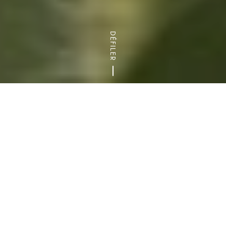
DÉFILER
Accueil
Actualités de l’espace pro
Archives des actualités
En ces
temps de confinement et de
pandémie
de Covid-19, les professionnels
font face à de nombreuses difficultés entre
fermetures de sites et interdictions de