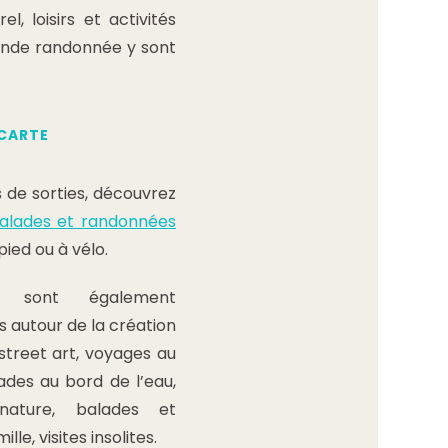
l, loisirs et activités
rande randonnée y sont
 CARTE
 de sorties, découvrez
alades et randonnées
pied ou à vélo.
es sont également
es autour de la création
treet art, voyages au
ades au bord de l’eau,
ature, balades et
le, visites insolites.