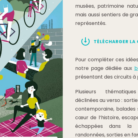
musées, patrimoine nature
mais aussi sentiers de g
représentés.
TÉLÉCHARGER LA
Pour compléter ces idées
notre page dédiée aux
b
présentant des circuits à 
Plusieurs thématiqu
déclinées au verso : sorti
contemporaine, balades s
cœur de l’histoire, escap
échappées dans la n
randonnées, sorties en famil