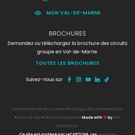
MON VAL-DE-MARNE
BROCHURES
Demandez ou téléchargez la brochure des circuits
groupe en Val-de-Marne.
TOUTES LES BROCHURES
Suivez-nous sur
Information sur les cookies
-
Politique de confidentialité
-
Plan de site
-
Mentions légales
- Made with
by
IRIS
Interactive
Ce site est protégé par reCAPTCHA. Les
règles de