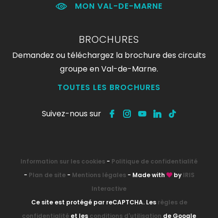
MON VAL-DE-MARNE
BROCHURES
Demandez ou téléchargez la brochure des circuits
groupe en Val-de-Marne.
TOUTES LES BROCHURES
Suivez-nous sur
Information sur les cookies
-
Politique de confidentialité
-
Plan de site
-
Mentions légales
- Made with
by
IRIS
Interactive
Ce site est protégé par reCAPTCHA. Les
règles de
confidentialité
et les
conditions d'utilisation
de Google