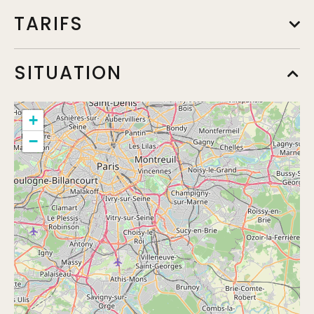
TARIFS
Tarif par personne
SITUATION
Min.
14€
+
−