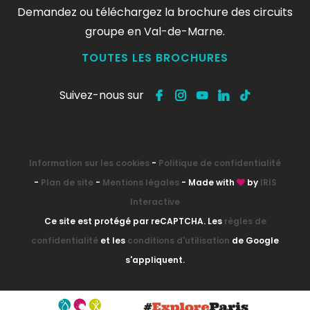
Demandez ou téléchargez la brochure des circuits
groupe en Val-de-Marne.
TOUTES LES BROCHURES
Suivez-nous sur
Information sur les cookies
-
Politique de confidentialité
-
Plan de site
-
Mentions légales
- Made with
by
IRIS
Interactive
Ce site est protégé par reCAPTCHA. Les
règles de
confidentialité
et les
conditions d'utilisation
de Google
s'appliquent.