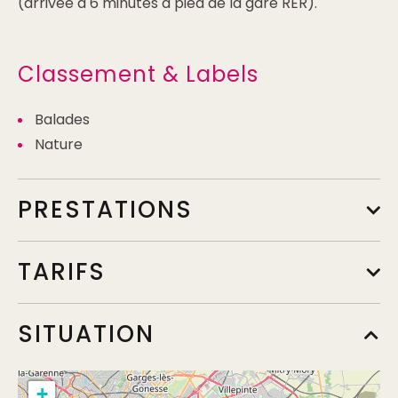
(arrivée à 6 minutes à pied de la gare RER).
Classement & Labels
Balades
Nature
PRESTATIONS
TARIFS
de 5 à 20 personnes
SITUATION
Min.
280€
+