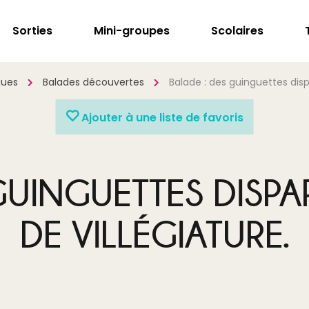
Sorties
Mini-groupes
Scolaires
ques
Balades découvertes
Balade : des guinguettes dispa
Ajouter à une liste de favoris
GUINGUETTES DISPA
DE VILLÉGIATURE.