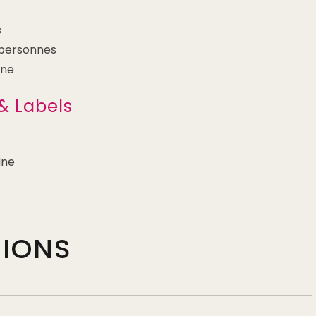
s
 personnes
nne
& Labels
ine
TIONS