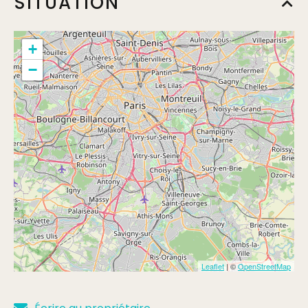
SITUATION
+
−
Leaflet
| ©
OpenStreetMap