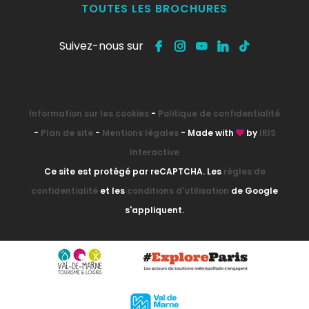
TOUTES LES BROCHURES
Suivez-nous sur
Information sur les cookies
-
Politique de confidentialité
-
Plan de site
-
Mentions légales
- Made with
by
IRIS
Interactive
Ce site est protégé par reCAPTCHA. Les
règles de
confidentialité
et les
conditions d'utilisation
de Google
s'appliquent.