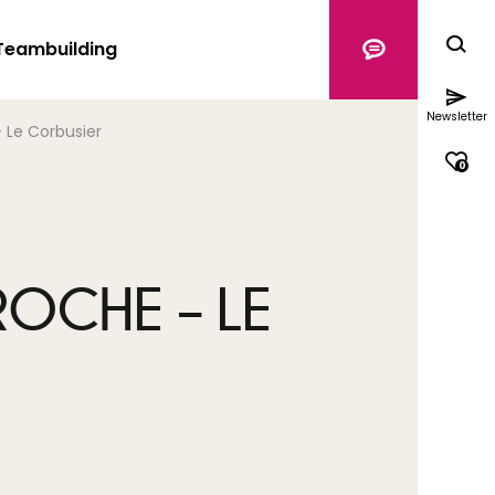
Teambuilding
Newsletter
– Le Corbusier
0
ROCHE – LE