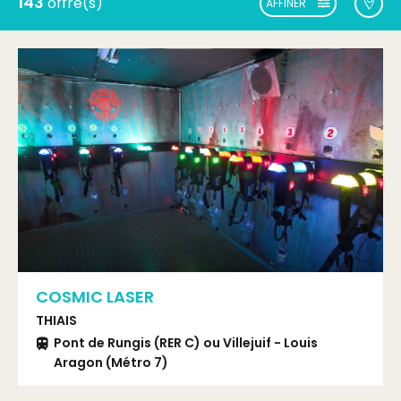
143
offre(s)
AFFINER
COSMIC LASER
THIAIS
Pont de Rungis (RER C) ou Villejuif - Louis
Aragon (Métro 7)