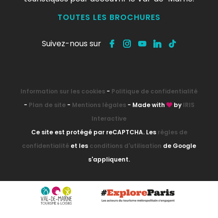
TOUTES LES BROCHURES
Suivez-nous sur
Information sur les cookies
-
Politique de confidentialité
-
Plan de site
-
Mentions légales
- Made with
by
IRIS
Interactive
Ce site est protégé par reCAPTCHA. Les
règles de
confidentialité
et les
conditions d'utilisation
de Google
s'appliquent.