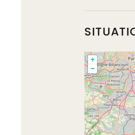
SITUATI
+
−