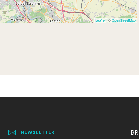
Leaflet
| ©
OpenStreetMap
B
NEWSLETTER