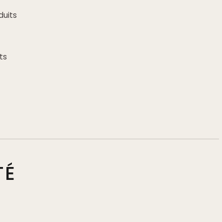
uits
ts
TÉ