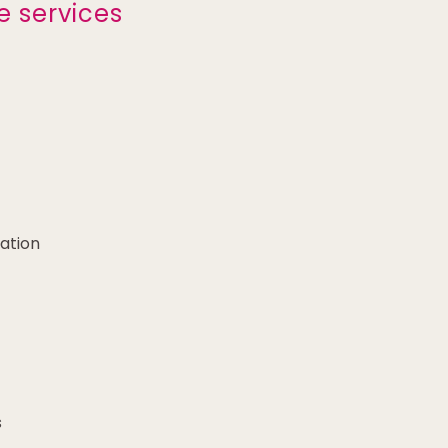
e services
s
ation
s