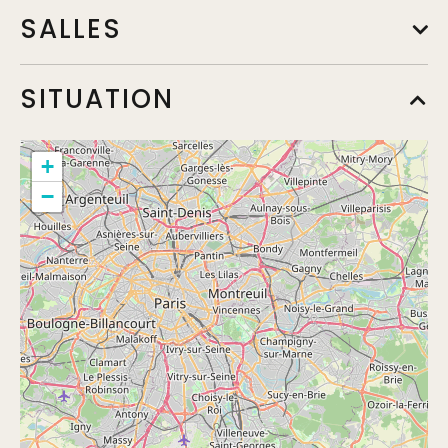
SALLES
SITUATION
Salon Tournesol
Le Chalet du Lac
+
−
Veranda