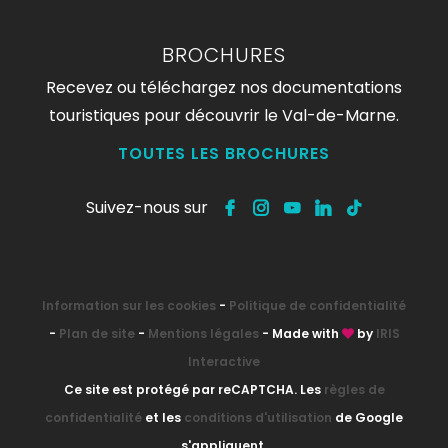
BROCHURES
Recevez ou téléchargez nos documentations
touristiques pour découvrir le Val-de-Marne.
TOUTES LES BROCHURES
Suivez-nous sur
Information sur les cookies
-
Politique de confidentialité
-
Plan de site
-
Mentions légales
- Made with
by
IRIS
Interactive
Ce site est protégé par reCAPTCHA. Les
règles de
confidentialité
et les
conditions d'utilisation
de Google
s'appliquent.