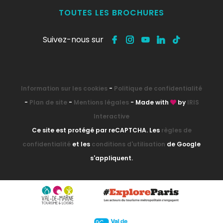
TOUTES LES BROCHURES
Suivez-nous sur
Information sur les cookies
-
Politique de confidentialité
-
Plan de site
-
Mentions légales
- Made with
by
IRIS
Interactive
Ce site est protégé par reCAPTCHA. Les
règles de
confidentialité
et les
conditions d'utilisation
de Google
s'appliquent.