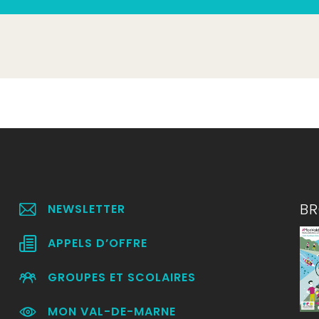
B
NEWSLETTER
APPELS D’OFFRE
GROUPES ET SCOLAIRES
MON VAL-DE-MARNE