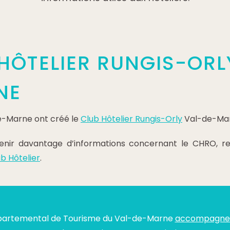
 HÔTELIER RUNGIS-ORL
NE
de-Marne ont créé le
Club Hôtelier Rungis-Orly
Val-de-Ma
tenir davantage d’informations concernant le CHRO, re
ub Hôtelier
.
partemental de Tourisme du Val-de-Marne
accompagne e