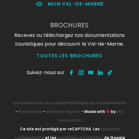
MON VAL-DE-MARNE
BROCHURES
Recevez ou téléchargez nos documentations
touristiques pour découvrir le Val-de-Marne.
TOUTES LES BROCHURES
Suivez-nous sur
Information sur les cookies
-
Politique de confidentialité
-
Plan de site
-
Mentions légales
- Made with
by
IRIS
Interactive
Ce site est protégé par reCAPTCHA. Les
règles de
confidentialité
et les
conditions d'utilisation
de Google