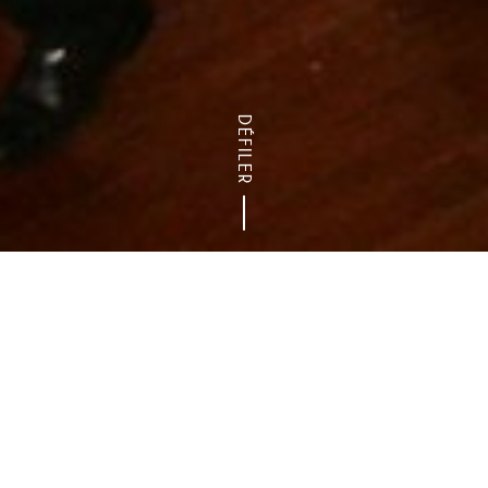
DÉFILER
r le lieu idéal : 150 lieux de séminaires dans le Val-de-Marne
pointe de festivité à vos évènements professionne