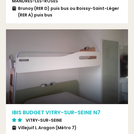
MANDRES-LES-ROSES
Brunoy (RER D) puis bus ou Boissy-Saint-Léger
(RER A) puis bus
Bus C arrêt Charles de Gaulle ou bus 23 arrêt
CES
IBIS BUDGET VITRY-SUR-SEINE N7
VITRY-SUR-SEINE
Villejuif L.Aragon (Métro 7)