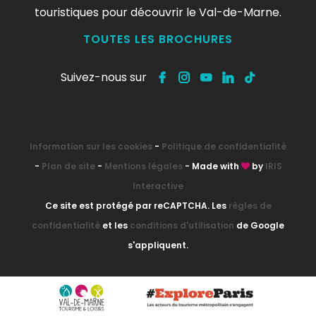
touristiques pour découvrir le Val-de-Marne.
TOUTES LES BROCHURES
Suivez-nous sur
Information sur les cookies
-
Politique de confidentialité
-
Plan de site
-
Mentions légales
- Made with
by
IRIS
Interactive
Ce site est protégé par reCAPTCHA. Les
règles de
confidentialité
et les
conditions d'utilisation
de Google
s'appliquent.