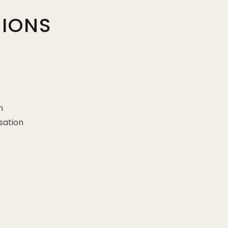
TIONS
s
n
sation