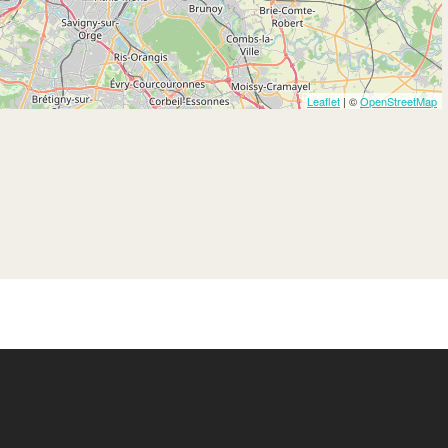
Leaflet
| ©
OpenStreetMap