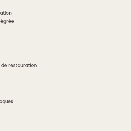
ation
tégrée
de restauration
loques
s