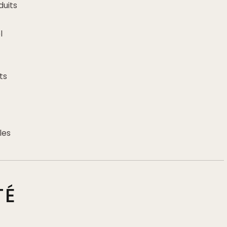
uits
l
ts
les
TÉ