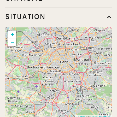
SITUATION
+
−
Leaflet
| ©
OpenStreetMap