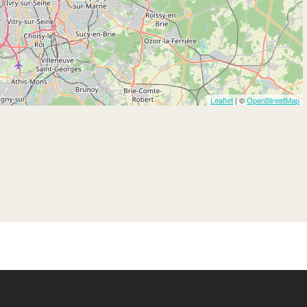
Leaflet
| ©
OpenStreetMap