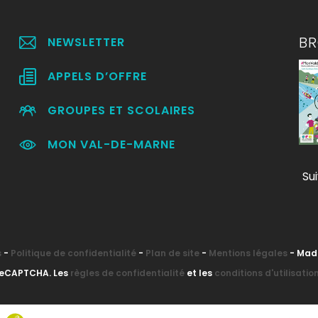
B
NEWSLETTER
APPELS D’OFFRE
GROUPES ET SCOLAIRES
MON VAL-DE-MARNE
Su
s
-
Politique de confidentialité
-
Plan de site
-
Mentions légales
- Mad
 reCAPTCHA. Les
règles de confidentialité
et les
conditions d'utilisatio