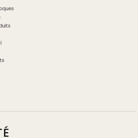
loques
s
uits
l
ts
TÉ