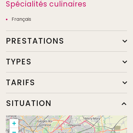
Spécialités culinaires
Français
PRESTATIONS
TYPES
TARIFS
Menu adulte
SITUATION
Min.
43€
Max.
98€
Complément:
différents menus possibles
+
−