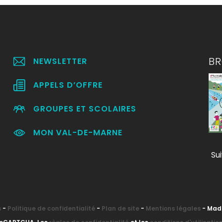
B
NEWSLETTER
APPELS D’OFFRE
GROUPES ET SCOLAIRES
MON VAL-DE-MARNE
Su
s
-
Politique de confidentialité
-
Plan de site
-
Mentions légales
- Mad