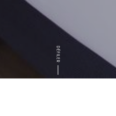
DÉFILER
t enquêtes
Enquête-bilan : quel impact a la crise sanitaire 