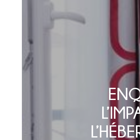
ENQ
L’IM
L’HÉB