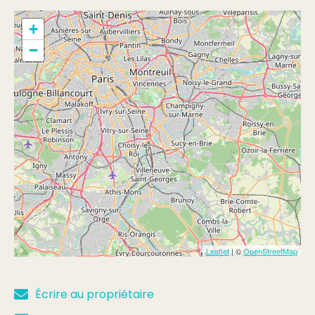
+
−
Leaflet
| ©
OpenStreetMap
Écrire au propriétaire