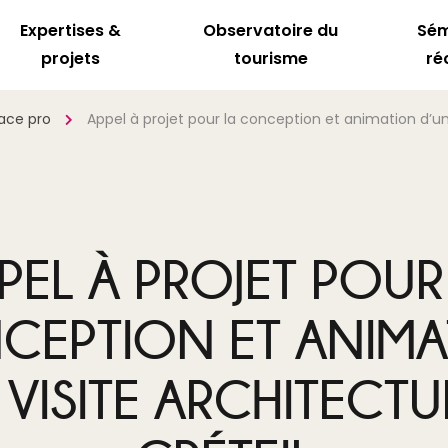
Expertises &
Observatoire du
Sém
projets
tourisme
ré
pace pro
Appel à projet pour la conception et animation d’une
PEL À PROJET POUR
CEPTION ET ANIMA
 VISITE ARCHITECTU