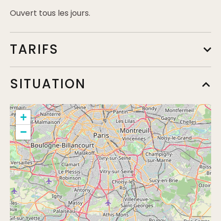
Ouvert tous les jours.
TARIFS
Tarif de base
SITUATION
Min.
3,50€
Max.
6,80€
+
−