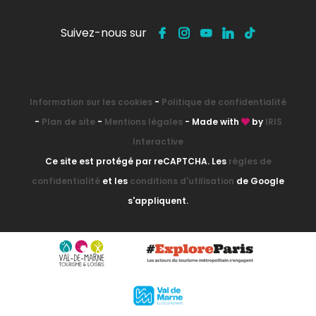
Suivez-nous sur
Information sur les cookies
-
Politique de confidentialité
-
Plan de site
-
Mentions légales
- Made with
by
IRIS
Interactive
Ce site est protégé par reCAPTCHA. Les
règles de
confidentialité
et les
conditions d'utilisation
de Google
s'appliquent.